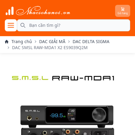
Giỏ hàng
se menu
Search
Trang chủ
DAC GIẢI MÃ
DAC DELTA SIGMA
DAC SMSL RAW-MDA1 X2 ES9039Q2M