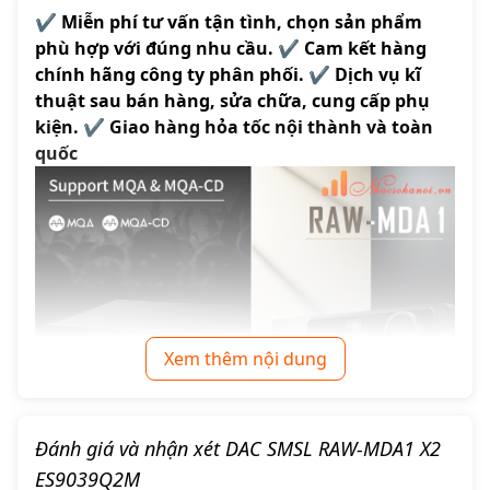
✔️ Miễn phí tư vấn tận tình, chọn sản phẩm
phù hợp với đúng nhu cầu. ✔️ Cam kết hàng
chính hãng công ty phân phối. ✔️ Dịch vụ kĩ
thuật sau bán hàng, sửa chữa, cung cấp phụ
kiện. ✔️ Giao hàng hỏa tốc nội thành và toàn
quốc
Xem thêm nội dung
Giới thiệu tổng quan về DAC SMSL
Đánh giá và nhận xét DAC SMSL RAW-MDA1 X2
RAW-MDA1
ES9039Q2M