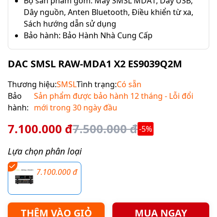
Bộ sản phẩm gồm: Máy SMSL MDA1, Dây USB,
Dây nguồn, Anten Bluetooth, Điều khiển từ xa,
Sách hướng dẫn sử dụng
Bảo hành: Bảo Hành Nhà Cung Cấp
DAC SMSL RAW-MDA1 X2 ES9039Q2M
Thương hiệu:
SMSL
Tình trạng:
Có sẵn
Bảo
Sản phẩm được bảo hành 12 tháng - Lỗi đổi
hành:
mới trong 30 ngày đầu
7.100.000 đ
7.500.000 đ
-5%
Lựa chọn phân loại
7.100.000 đ
THÊM VÀO GIỎ
MUA NGAY