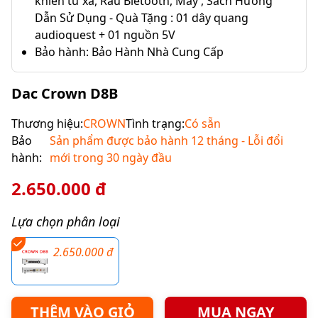
khiển từ xa, Râu Bletooth, Máy , Sách Hướng
Dẫn Sử Dụng - Quà Tặng : 01 dây quang
audioquest + 01 nguồn 5V
Bảo hành: Bảo Hành Nhà Cung Cấp
Dac Crown D8B
Thương hiệu:
CROWN
Tình trạng:
Có sẵn
Bảo
Sản phẩm được bảo hành 12 tháng - Lỗi đổi
hành:
mới trong 30 ngày đầu
2.650.000 đ
Lựa chọn phân loại
2.650.000 đ
THÊM VÀO GIỎ
MUA NGAY