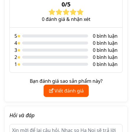
0/5
giàu nhạc tính. Thiết kế nhỏ gọn, vận hành ổn định và giá
thành hợp lý giúp D8B trở thành một thiết bị lý tưởng để
0 đánh giá & nhận xét
nâng cấp chất lượng âm thanh cho các hệ thống dân dụng.
5
0 bình luận
4
0 bình luận
3
0 bình luận
2
0 bình luận
1
0 bình luận
Bạn đánh giá sao sản phẩm này?
Viết đánh giá
Hỏi và đáp
2. Thông Số Kỹ Thuật Cơ Bản