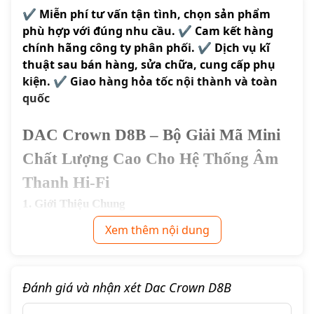
✔️ Miễn phí tư vấn tận tình, chọn sản phẩm
phù hợp với đúng nhu cầu. ✔️ Cam kết hàng
chính hãng công ty phân phối. ✔️ Dịch vụ kĩ
thuật sau bán hàng, sửa chữa, cung cấp phụ
kiện. ✔️ Giao hàng hỏa tốc nội thành và toàn
quốc
DAC Crown D8B – Bộ Giải Mã Mini
Chất Lượng Cao Cho Hệ Thống Âm
Thanh Hi-Fi
1. Giới Thiệu Chung
DAC Crown D8B là một trong những lựa chọn hấp dẫn dành
Xem thêm nội dung
cho người mới bắt đầu bước vào thế giới âm thanh chất
lượng cao. Với khả năng giải mã tín hiệu số lên đến
24bit/96kHz, tích hợp cấu hình phần cứng mạnh mẽ gồm
Đánh giá và nhận xét Dac Crown D8B
chip DAC PCM1794 và hệ thống opamp chất lượng cao, sản
phẩm mang lại trải nghiệm âm thanh chi tiết, tự nhiên và