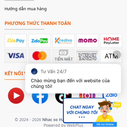
Hướng dẫn mua hàng
PHƯƠNG THỨC THANH TOÁN
4. Bộ Opamp OPA5532 DD – Tối Ưu Hóa Đường Tín
Hiệu Analog
Tư Vấn 24/7
KẾT NỐI VỚI CHÚNG TÔI
DAC Crown D8B được trang bị 3 opamp kép OPA5532 DD
Chào mừng bạn đến với website của 
– một dòng opamp hiệu suất cao nổi tiếng với độ nhiễu thấp,
chúng tôi!
khả năng khuếch đại tuyến tính tốt và độ ổn định cao. Trong
DAC, opamp đóng vai trò khuếch đại tín hiệu analog sau khi
được giải mã từ tín hiệu số, và đảm bảo rằng tín hiệu này
không bị méo, mất chi tiết hay lẫn nhiễu khi đến đầu ra.
Việc sử dụng tới 3 opamp giúp phân tách các giai đoạn xử lý
© 2024 - 2026
Nhac so Ha Noi
. All Rights Reserved.
Powered by
WebPlus
tín hiệu một cách rõ ràng, tối ưu hóa âm thanh ở cả dải trầm,