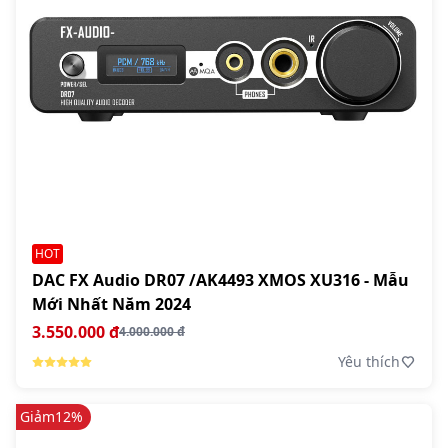
HOT
DAC FX Audio DR07 /AK4493 XMOS XU316 - Mẫu
Mới Nhất Năm 2024
3.550.000 đ
4.000.000 đ
Yêu thích
Giảm
12%