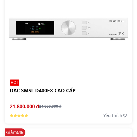
HOT
DAC SMSL D400EX CAO CẤP
21.800.000 đ
24.000.000 đ
Yêu thích
Giảm
6%