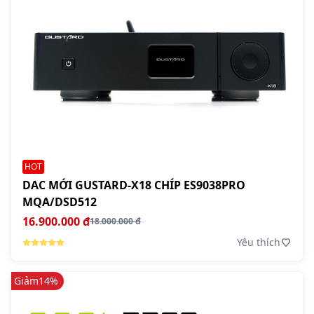
HOT
DAC MỚI GUSTARD-X18 CHÍP ES9038PRO
MQA/DSD512
16.900.000 đ
18.000.000 đ
Yêu thích
Giảm
14%