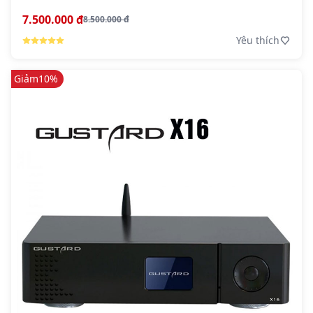
7.500.000 đ
8.500.000 đ
Yêu thích
Giảm
10%