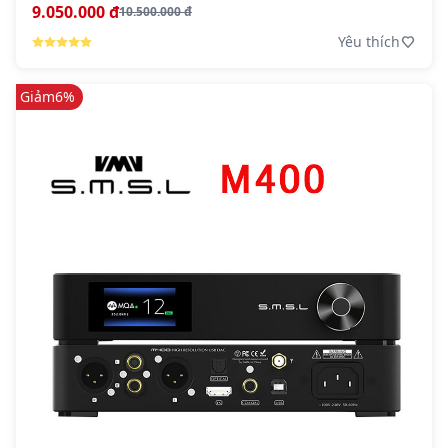
9.050.000 đ
10.500.000 đ
Yêu thích
Giảm
6%