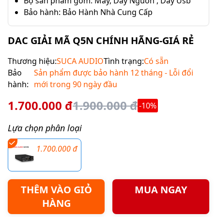
Bộ sản phẩm gồm: Máy, Dây Nguồn , Dây Usb
Bảo hành: Bảo Hành Nhà Cung Cấp
DAC GIẢI MÃ Q5N CHÍNH HÃNG-GIÁ RẺ
Thương hiệu:
SUCA AUDIO
Tình trạng:
Có sẵn
Bảo
Sản phẩm được bảo hành 12 tháng - Lỗi đổi
hành:
mới trong 90 ngày đầu
1.700.000 đ
1.900.000 đ
-10%
Lựa chọn phân loại
1.700.000 đ
THÊM VÀO GIỎ
MUA NGAY
HÀNG