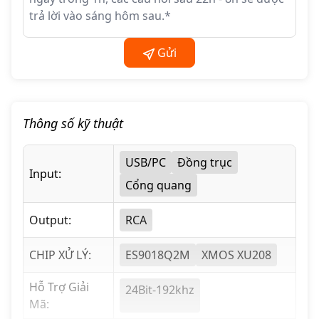
Gửi
Thông số kỹ thuật
USB/PC
Đồng trục
Input:
Cổng quang
Output:
RCA
CHIP XỬ LÝ:
ES9018Q2M
XMOS XU208
Các Đặc Điểm Nổi Bật và Tính Năng
Vượt Trội Của DAC Q5N
Hỗ Trợ Giải
24Bit-192khz
Mã:
1. Thiết Kế Nhỏ Gọn, Tối Ưu Không Gian Với Vẻ