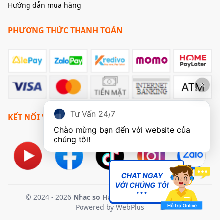
Hướng dẫn mua hàng
giải trí chất lượng cao mà không chiếm nhiều diện tích.
PHƯƠNG THỨC THANH TOÁN
Tư Vấn 24/7
KẾT NỐI VỚI CHÚNG TÔI
Chào mừng bạn đến với website của 
2. Sức Mạnh Nòng Cốt: Chip DAC ESS ES9018Q2M
chúng tôi!
và Bộ Xử Lý USB XMOS XU208
Đây là những thông tin quan trọng mà bạn cần làm rõ để làm
nổi bật sản phẩm. DAC Q5N được trang bị những thành
phần cốt lõi mạnh mẽ:
Chip USB:
Để đảm bảo đường truyền tín hiệu USB ổn định
© 2024 - 2026
Nhac so Ha Noi
. All Rights Reserved.
Powered by
WebPlus
và đạt chất lượng cao nhất, Q5N tích hợp bộ xử lý
XMOS