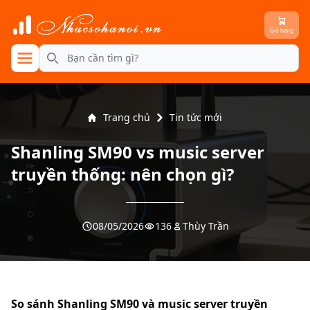
Giỏ hàng
se menu
Search
Trang chủ
Tin tức mới
Shanling SM90 vs music server
truyền thống: nên chọn gì?
08/05/2026
136
Thùy Trần
So sánh Shanling SM90 và music server truyền