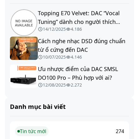
Topping E70 Velvet: DAC “Vocal
Tuning” dành cho người thích
14/12/2025
4.186
giọng dày, ngọt & mượt – Có hợp
với hệ thống của bạn không?
Cách nghe nhạc DSD đúng chuẩn
từ ổ cứng đến DAC
10/07/2025
4.146
Ưu nhược điểm của DAC SMSL
DO100 Pro – Phù hợp với ai?
12/08/2025
2.272
Danh mục bài viết
Tin tức mới
274