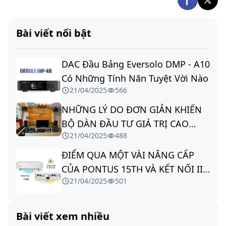
Bài viết nổi bật
DAC Đầu Bảng Eversolo DMP - A10
Có Những Tính Năn Tuyệt Vời Nào
21/04/2025
566
NHỮNG LÝ DO ĐƠN GIẢN KHIẾN
BỘ DÀN ĐẦU TƯ GIÁ TRỊ CAO
21/04/2025
488
NHƯNG ÂM THANH VẪN DỞ
ĐIỂM QUA MỘT VÀI NÂNG CẤP
CỦA PONTUS 15TH VÀ KẾT NỐI IIS
21/04/2025
501
VỚI DDC
Bài viết xem nhiều