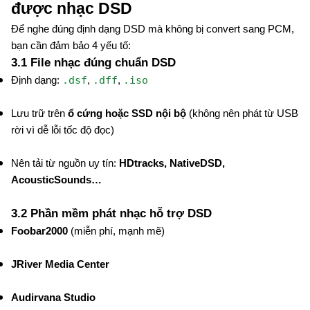
được nhạc DSD
Để nghe đúng định dạng DSD mà không bị convert sang PCM,
bạn cần đảm bảo 4 yếu tố:
3.1 File nhạc đúng chuẩn DSD
.dsf
.dff
.iso
Định dạng:
,
,
Lưu trữ trên
ổ cứng hoặc SSD nội bộ
(không nên phát từ USB
rời vì dễ lỗi tốc độ đọc)
Nên tải từ nguồn uy tín:
HDtracks, NativeDSD,
AcousticSounds…
3.2 Phần mềm phát nhạc hỗ trợ DSD
Foobar2000
(miễn phí, mạnh mẽ)
JRiver Media Center
Audirvana Studio