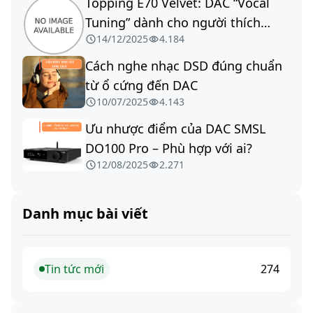
Topping E70 Velvet: DAC “Vocal
Tuning” dành cho người thích
14/12/2025
4.184
giọng dày, ngọt & mượt – Có hợp
với hệ thống của bạn không?
Cách nghe nhạc DSD đúng chuẩn
từ ổ cứng đến DAC
10/07/2025
4.143
Ưu nhược điểm của DAC SMSL
DO100 Pro – Phù hợp với ai?
12/08/2025
2.271
Danh mục bài viết
Tin tức mới
274