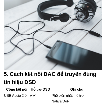
5. Cách kết nối DAC để truyền đúng
tín hiệu DSD
Cổng kết nối
Hỗ trợ DSD
Ghi chú
USB Audio 2.0
✔✔
Phổ biến nhất, hỗ trợ
Native/DoP