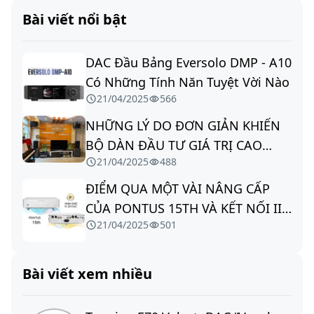
Bài viết nổi bật
DAC Đầu Bảng Eversolo DMP - A10
Có Những Tính Năn Tuyệt Vời Nào
21/04/2025
566
NHỮNG LÝ DO ĐƠN GIẢN KHIẾN
BỘ DÀN ĐẦU TƯ GIÁ TRỊ CAO
21/04/2025
488
NHƯNG ÂM THANH VẪN DỞ
ĐIỂM QUA MỘT VÀI NÂNG CẤP
CỦA PONTUS 15TH VÀ KẾT NỐI IIS
21/04/2025
501
VỚI DDC
Bài viết xem nhiều