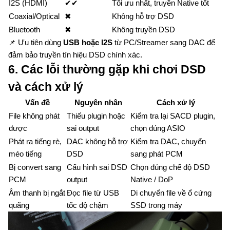
I2S (HDMI)
✔✔
Tối ưu nhất, truyền Native tốt
Coaxial/Optical
✖
Không hỗ trợ DSD
Bluetooth
✖
Không truyền DSD
📌 Ưu tiên dùng
USB hoặc I2S
từ PC/Streamer sang DAC để
đảm bảo truyền tín hiệu DSD chính xác.
6. Các lỗi thường gặp khi chơi DSD
và cách xử lý
Vấn đề
Nguyên nhân
Cách xử lý
File không phát
Thiếu plugin hoặc
Kiểm tra lại SACD plugin,
được
sai output
chọn đúng ASIO
Phát ra tiếng rè,
DAC không hỗ trợ
Kiểm tra DAC, chuyển
méo tiếng
DSD
sang phát PCM
Bị convert sang
Cấu hình sai DSD
Chọn đúng chế độ DSD
PCM
output
Native / DoP
Âm thanh bị ngắt
Đọc file từ USB
Di chuyển file về ổ cứng
quãng
tốc độ chậm
SSD trong máy