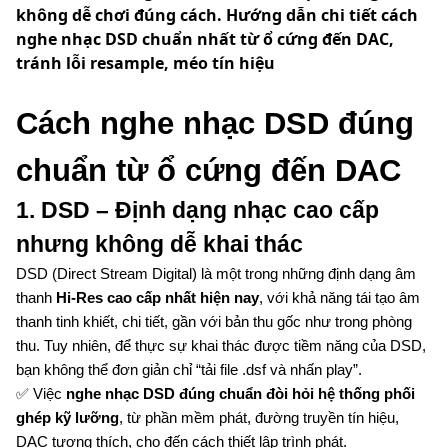
không dễ chơi đúng cách. Hướng dẫn chi tiết cách
nghe nhạc DSD chuẩn nhất từ ổ cứng đến DAC,
tránh lỗi resample, méo tín hiệu
Cách nghe nhạc DSD đúng
chuẩn từ ổ cứng đến DAC
1. DSD – Định dạng nhạc cao cấp
nhưng không dễ khai thác
DSD (Direct Stream Digital) là một trong những định dạng âm
thanh
Hi-Res cao cấp nhất hiện nay
, với khả năng tái tạo âm
thanh tinh khiết, chi tiết, gần với bản thu gốc như trong phòng
thu. Tuy nhiên, để thực sự khai thác được tiềm năng của DSD,
bạn không thể đơn giản chỉ “tải file .dsf và nhấn play”.
✅ Việc
nghe nhạc DSD đúng chuẩn đòi hỏi hệ thống phối
ghép kỹ lưỡng
, từ phần mềm phát, đường truyền tín hiệu,
DAC tương thích, cho đến cách thiết lập trình phát.