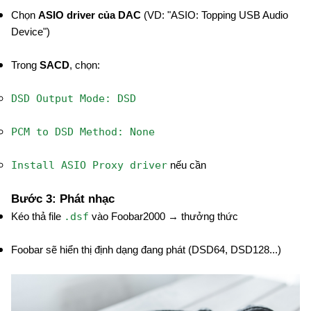
Chọn
ASIO driver của DAC
(VD: "ASIO: Topping USB Audio
Device")
Trong
SACD
, chọn:
DSD Output Mode: DSD
PCM to DSD Method: None
Install ASIO Proxy driver
nếu cần
Bước 3: Phát nhạc
.dsf
Kéo thả file
vào Foobar2000 → thưởng thức
Foobar sẽ hiển thị định dạng đang phát (DSD64, DSD128...)