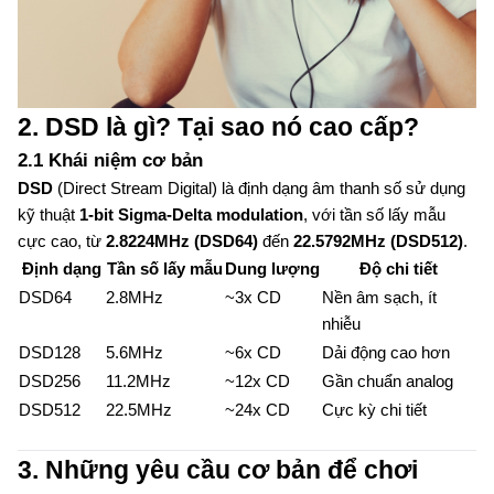
2. DSD là gì? Tại sao nó cao cấp?
2.1 Khái niệm cơ bản
DSD
(Direct Stream Digital) là định dạng âm thanh số sử dụng
kỹ thuật
1-bit Sigma-Delta modulation
, với tần số lấy mẫu
cực cao, từ
2.8224MHz (DSD64)
đến
22.5792MHz (DSD512)
.
Định dạng
Tần số lấy mẫu
Dung lượng
Độ chi tiết
DSD64
2.8MHz
~3x CD
Nền âm sạch, ít
nhiễu
DSD128
5.6MHz
~6x CD
Dải động cao hơn
DSD256
11.2MHz
~12x CD
Gần chuẩn analog
DSD512
22.5MHz
~24x CD
Cực kỳ chi tiết
3. Những yêu cầu cơ bản để chơi