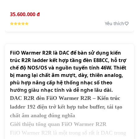
35.600.000 đ
Yêu thích
FiiO Warmer R2R là DAC để bàn sử dụng kiến
trúc R2R ladder kết hợp tầng đèn E88CC, hỗ trợ
chế độ NOS/OS và nguồn tuyến tính 46W. Thiết
bị mang lại chất âm mượt, dày, thiên analog,
phù hợp nâng cấp hệ thống nhạc số theo
hướng giàu nhạc tính và dễ nghe lâu dài.
DAC R2R đèn
FiiO Warmer R2R
– Kiến trúc
ladder 192 điện trở kết hợp tube buffer, tái tạo
chất âm analog đúng nghĩa
Giới thiệu tổng quan FiiO Warmer R2R
FiiO Warmer R2R là một trong số rất ít DAC trong