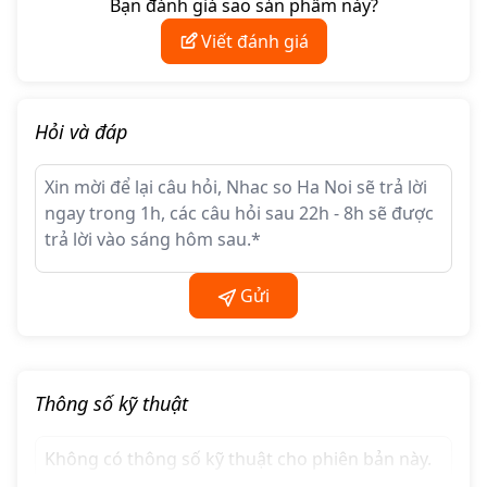
Bạn đánh giá sao sản phẩm này?
Viết đánh giá
Thiết kế retro – trải nghiệm hi-fi từ thị giác đến
cảm xúc
Hỏi và đáp
FiiO Warmer R2R mang phong cách thiết kế vintage
rõ rệt với:
Đồng hồ VU meter cơ học hai kênh
Đèn nền vàng đặc trưng
Khung máy kim loại hoàn thiện chắc chắn
Gửi
Thiết kế này không chỉ mang tính thẩm mỹ mà còn
tạo ra trải nghiệm sử dụng gần với các thiết bị hi-fi
cổ điển. Người dùng có thể quan sát trực tiếp mức
tín hiệu, tạo cảm giác tương tác với âm nhạc – một
Thông số kỹ thuật
yếu tố quan trọng với audiophile.
Không có thông số kỹ thuật cho phiên bản này.