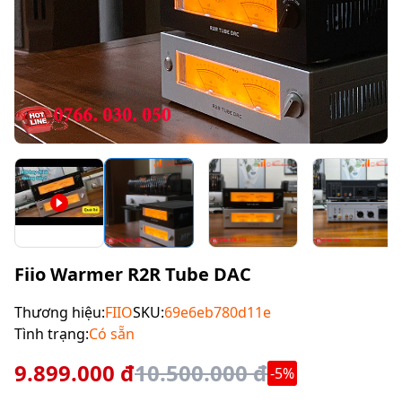
Fiio Warmer R2R Tube DAC
Thương hiệu:
FIIO
SKU:
69e6eb780d11e
Tình trạng:
Có sẵn
9.899.000 đ
10.500.000 đ
-5%