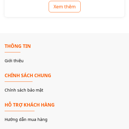
Xem thêm
THÔNG TIN
Kiến trúc R2R Ladder – nền tảng tạo nên chất
Giới thiệu
âm tự nhiên
CHÍNH SÁCH CHUNG
Khác với DAC chip phổ biến, Warmer R2R sử dụng
mạch R2R ladder với 192 điện trở màng mỏng
Chính sách bảo mật
độ chính xác cao (0.1%)
.
Ý nghĩa kỹ thuật:
HỖ TRỢ KHÁCH HÀNG
Chuyển đổi tín hiệu tuyến tính trực tiếp
Không phụ thuộc vào thuật toán nội suy
Hướng dẫn mua hàng
Giữ nguyên cấu trúc harmonic