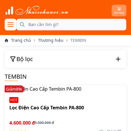
Giỏ hàng
se menu
Search
Trang chủ
Thương hiệu
TEMBIN
Bộ lọc
TEMBIN
Giảm
8%
HOT
Lọc Điện Cao Cấp Tembin PA-800
4.600.000 đ
5.000.000 đ