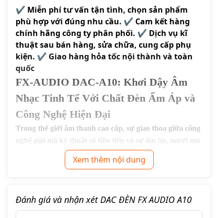
✔️ Miễn phí tư vấn tận tình, chọn sản phẩm
phù hợp với đúng nhu cầu. ✔️ Cam kết hàng
chính hãng công ty phân phối. ✔️ Dịch vụ kĩ
thuật sau bán hàng, sửa chữa, cung cấp phụ
kiện. ✔️ Giao hàng hỏa tốc nội thành và toàn
quốc
FX-AUDIO DAC-A10: Khơi Dậy Âm
Nhạc Tinh Tế Với Chất Đèn Ấm Áp và
Công Nghệ Hiện Đại
Trong thế giới âm thanh cao cấp, sự giao thoa giữa công
nghệ giải mã kỹ thuật số tiên tiến và sự ấm áp, mượt mà
của bóng đèn điện tử luôn tạo nên những trải nghiệm
Xem thêm nội dung
nghe nhạc độc đáo. FX-AUDIO DAC-A10 chính là một
minh chứng hoàn hảo cho triết lý này – một bộ giải mã
DAC, tiền khuếch đại và khuếch đại tai nghe tích hợp
Đánh giá và nhận xét DAC ĐÈN FX AUDIO A10
đèn, được thiết kế dành riêng cho những người đam mê
âm thanh đang tìm kiếm sự cân bằng giữa độ chính xác