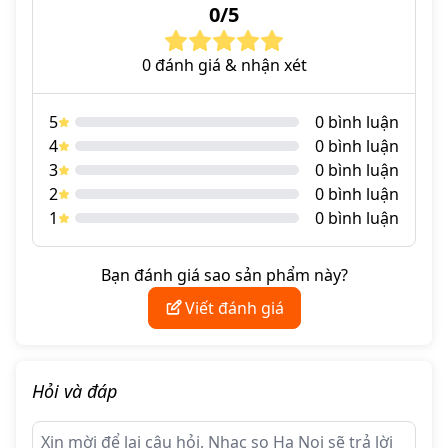
0/5
của tín hiệu số và chất âm analog quyến rũ.
Bài viết này sẽ đi sâu vào từng đặc điểm kỹ thuật, phân
0 đánh giá & nhận xét
tích khả năng trình diễn và tính ứng dụng thực tế của
FX-AUDIO DAC-A10, giúp bạn có cái nhìn toàn diện
trước khi đưa ra quyết định đầu tư cho hệ thống âm
5
0 bình luận
thanh của mình
4
0 bình luận
3
0 bình luận
2
0 bình luận
1
0 bình luận
Bạn đánh giá sao sản phẩm này?
Viết đánh giá
Hỏi và đáp