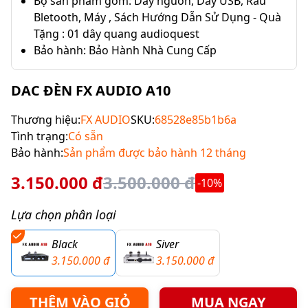
Bộ sản phẩm gồm: Dây nguồn, Dây USB, Râu
Bletooth, Máy , Sách Hướng Dẫn Sử Dụng - Quà
Tặng : 01 dây quang audioquest
Bảo hành: Bảo Hành Nhà Cung Cấp
DAC ĐÈN FX AUDIO A10
Thương hiệu:
FX AUDIO
SKU:
68528e85b1b6a
Tình trạng:
Có sẵn
Bảo hành:
Sản phẩm được bảo hành 12 tháng
3.150.000 đ
3.500.000 đ
-10%
Lựa chọn phân loại
Black
Siver
3.150.000 đ
3.150.000 đ
THÊM VÀO GIỎ
MUA NGAY