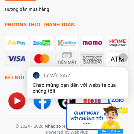
trúc HyperStream™ và giải pháp loại bỏ jitter tiên tiến.
Hướng dẫn mua hàng
Kiến trúc này giúp giảm thiểu đáng kể nhiễu và méo
tiếng, đảm bảo tín hiệu âm thanh được tái tạo với độ
PHƯƠNG THỨC THANH TOÁN
trung thực và chi tiết tối đa.
ESS ES9018K2M cho phép FX-AUDIO DAC-A10 hỗ
trợ luồng âm thanh PCM lên đến 24bit/192kHz qua tất
cả các đầu vào kỹ thuật số, bao gồm USB-B, Optical và
Coaxial. Điều này đảm bảo rằng thiết bị có thể xử lý các
tệp âm thanh độ phân giải cao (Hi-Res Audio) một cách
trọn vẹn, mang lại trải nghiệm nghe nhạc sống động và
Tư Vấn 24/7
KẾT NỐI VỚI CHÚNG TÔI
chân thực, nơi từng nốt nhạc, từng chi tiết nhỏ nhất đều
Chào mừng bạn đến với website của 
được tái hiện rõ ràng.
chúng tôi!
© 2024 - 2026
Nhac so Ha Noi
. All Rights Reserved.
Powered by
WebPlus