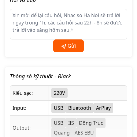
nguồn phát digital chuyên dụng.
Người dùng muốn tách biệt streamer khỏi DAC để nâng cấp
từng phần trong tương lai.
Các phòng nghe cao cấp, không cần thêm mạch khuếch đại
Gửi
hay xử lý analog bên trong.
Thông số kỹ thuật
- Black
Kiểu sạc:
220V
Input:
USB
Bluetooth
ArPlay
USB
IIS
Đồng Trục
3. Cấu Hình Kỹ Thuật Chi Tiết
Output:
3.1. Vi Xử Lý & Hệ Điều Hành Mạnh Mẽ
Quang
AES EBU