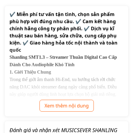
✔️ Miễn phí tư vấn tận tình, chọn sản phẩm
phù hợp với đúng nhu cầu. ✔️ Cam kết hàng
chính hãng công ty phân phối. ✔️ Dịch vụ kĩ
thuật sau bán hàng, sửa chữa, cung cấp phụ
kiện. ✔️ Giao hàng hỏa tốc nội thành và toàn
quốc
Shanling SMT1.3 – Streamer Thuần Digital Cao Cấp
Dành Cho Audiophile Khó Tính
1. Giới Thiệu Chung
Trong thế giới âm thanh Hi-End, xu hướng tách rời chức
năng DAC khỏi streamer đang ngày càng phổ biến. Điều
này giúp người dùng linh hoạt lựa chọn bộ giải mã riêng,
đồng thời tối ưu hóa chất lượng truyền tải tín hiệu số.
Xem thêm nội dung
Shanling SMT1.3
là một trong những đầu phát
streamer
thuần digital cao cấp
hiếm hoi trên thị trường, được thiết kế
chuyên biệt dành cho các hệ thống sử dụng DAC rời.
Đánh giá và nhận xét MUSICSEVER SHANLING
SMT1.3 không tích hợp mạch DAC hay ampli tai nghe –