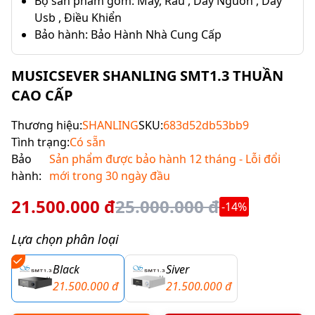
Bộ sản phẩm gồm: Máy, Râu , Dây Nguồn , Dây
Usb , Điều Khiển
Bảo hành: Bảo Hành Nhà Cung Cấp
MUSICSEVER SHANLING SMT1.3 THUẦN
CAO CẤP
Thương hiệu:
SHANLING
SKU:
683d52db53bb9
Tình trạng:
Có sẵn
Bảo
Sản phẩm được bảo hành 12 tháng - Lỗi đổi
hành:
mới trong 30 ngày đầu
21.500.000 đ
25.000.000 đ
-14%
Lựa chọn phân loại
Black
Siver
21.500.000 đ
21.500.000 đ