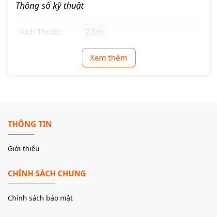
Thông số kỹ thuật
Audiomeca S30 sử dụng lõi đồng OFC đạt độ tinh khiết cực
cao (99.9998%) – loại đồng không chứa oxi và tạp chất,
Kích Thước:
2.5m
thường được sử dụng trong thiết bị y tế và hàng không. Loại
lõi này:
Xem thêm
Truyền dẫn tín hiệu âm thanh sạch hơn, rõ nét hơn
, đặc
biệt ở dải cao và trung
Giảm thiểu
hiện tượng suy hao năng lượng
, cho phép kéo
dài dây mà không ảnh hưởng nhiều đến chất lượng âm
THÔNG TIN
Tái hiện âm hình chính xác
, độ động tốt, giữ được chi tiết
micro-dynamics trong bản thu
Giới thiệu
3.2. Kết Cấu Dạng Bện Xoắn – Giảm Từ Trường
CHÍNH SÁCH CHUNG
Nhiễu Chéo
Thiết kế dây bện xoắn đôi giúp:
Chính sách bảo mật
Loại bỏ nhiễu từ trường sinh ra bởi chính dòng điện chạy
trong dây
, giảm đáng kể nhiễu nền