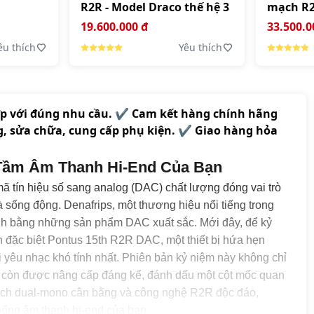
R2R - Model Draco thế hệ 3
mạch R2R
Streame
19.600.000 đ
33.500.0
êu thích
Yêu thích
ợp với đúng nhu cầu. ✔️ Cam kết hàng chính hãng
g, sửa chữa, cung cấp phụ kiện. ✔️ Giao hàng hỏa
 Tầm Âm Thanh Hi-End Của Bạn
mã tín hiệu số sang analog (DAC) chất lượng đóng vai trò
và sống động. Denafrips, một thương hiệu nổi tiếng trong
ình bằng những sản phẩm DAC xuất sắc. Mới đây, để kỷ
n đặc biệt Pontus 15th R2R DAC, một thiết bị hứa hẹn
yêu nhạc khó tính nhất. Phiên bản kỷ niệm này không chỉ
 còn được nâng cấp đáng kể, đánh dấu một cột mốc quan
ế mạch dual-mono cân bằng và công nghệ R2R độc đáo,
hống âm thanh hi-end của bạn.