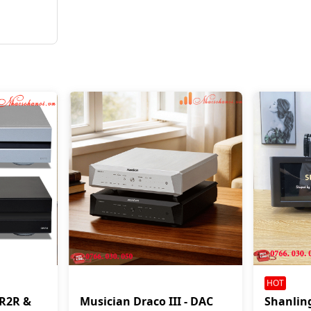
HOT
 R2R &
Musician Draco III - DAC
Shanlin