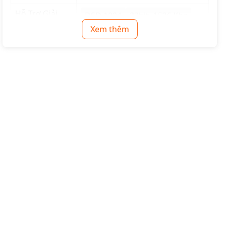
Hỗ Trợ Giải
DSD 1024
32bit- 1536 Khz
Mã:
Xem thêm