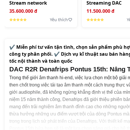
Stream network
Streaming DAC
35.600.000 đ
11.500.000 đ
Yêu thích
Y
✔️ Miễn phí tư vấn tận tình, chọn sản phẩm phù h
công ty phân phối. ✔️ Dịch vụ kĩ thuật sau bán hàn
tốc nội thành và toàn quốc
DAC R2R Denafrips Pontus 15th: Nâng
Trong thế giới âm thanh hi-end, việc lựa chọn một bộ giải 
then chốt trong việc tái tạo âm thanh một cách trung thực 
giới audiophile, đã không ngừng khẳng định vị thế của m
niệm 15 năm thành công, Denafrips đã giới thiệu phiên bả
mang đến trải nghiệm âm thanh đỉnh cao cho những người 
thừa hưởng những ưu điểm vượt trội của dòng Pontus mà
trọng trong lịch sử phát triển của Denafrips. Với thiết k
Pontus 15th hứa hẹn sẽ là một lựa chọn sáng giá cho hệ t