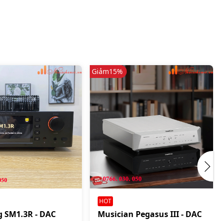
Giảm
15%
HOT
g SM1.3R - DAC
Musician Pegasus III - DAC