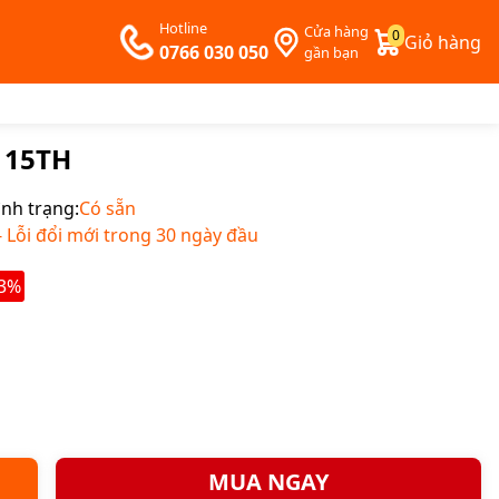
Hotline
Cửa hàng
0
Giỏ hàng
0766 030 050
gần bạn
 15TH
ình trạng:
Có sẵn
Lỗi đổi mới trong 30 ngày đầu
13%
MUA NGAY