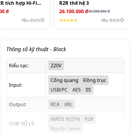
 tích hợp Hi-Fi
R2R thế hệ 3
r
00 đ
26.100.000 đ
30.500.000 đ
Yêu thích
Yêu thích
Thông số kỹ thuật
- Black
Kiểu sạc:
220V
Cổng quang
Đồng trục
Input:
USB/PC
AES
IIS
Output:
RCA
XRL
XMOS XU316
R2R
CHIP XỬ LÝ:
Nguồn Linear