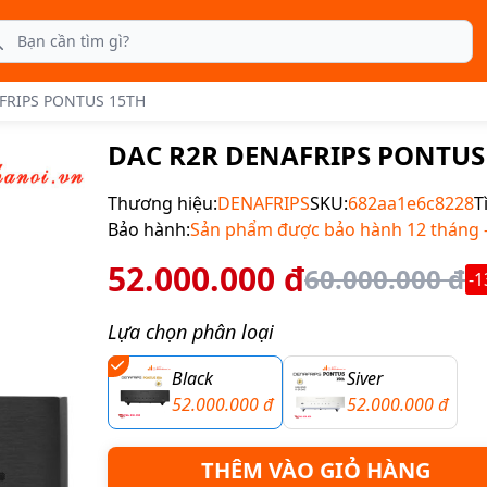
rch
FRIPS PONTUS 15TH
DAC R2R DENAFRIPS PONTUS
Thương hiệu:
DENAFRIPS
SKU:
682aa1e6c8228
T
Bảo hành:
Sản phẩm được bảo hành 12 tháng - 
52.000.000 đ
60.000.000 đ
-
Lựa chọn phân loại
Black
Siver
52.000.000 đ
52.000.000 đ
THÊM VÀO GIỎ HÀNG