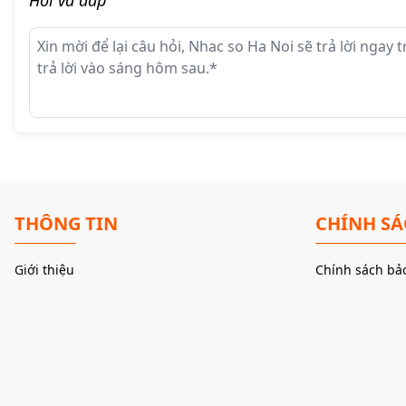
R2R DAC thuần balanced – Chất âm ana
Terminator Plus 12th sử dụng cấu trúc
R2R discrete (mạng điện t
ladder DAC dual mono
cho hai kênh trái – phải độc lập hoàn to
mã được Denafrips thiết kế thủ công – cho kết quả âm thanh:
Mượt mà, mộc mạc, analog nhưng vẫn cực kỳ chi tiết.
Âm thanh tự nhiên, độ động cao, kiểm soát tốt dải trầm và độ p
THÔNG TIN
CHÍNH S
Mang đến trải nghiệm giống analog thuần túy, rất phù hợp cho n
Giới thiệu
Chính sách bả
So với chip DAC delta-sigma, Terminator Plus tái tạo nhạc tính tốt
thực thụ.
Thiết kế true dual mono – Cách ly hoàn t
Mỗi kênh trái/phải của Terminator Plus có:
Một mạch giải mã R2R riêng biệt.