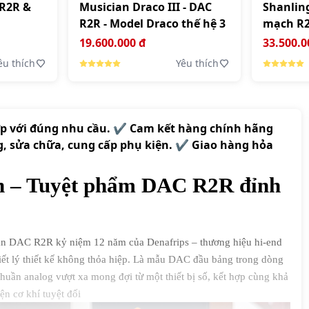
 R2R &
Musician Draco III - DAC
Shanlin
R2R - Model Draco thế hệ 3
mạch R2R
Streame
19.600.000 đ
33.500.0
êu thích
Yêu thích
ợp với đúng nhu cầu. ✔️ Cam kết hàng chính hãng
g, sửa chữa, cung cấp phụ kiện. ✔️ Giao hàng hỏa
th – Tuyệt phẩm DAC R2R đỉnh
ản DAC R2R kỷ niệm 12 năm của Denafrips – thương hiệu hi-end
riết lý thiết kế không thỏa hiệp. Là mẫu DAC đầu bảng trong dòng
huần analog vượt xa mong đợi từ một thiết bị số, kết hợp cùng khả
n cơ khí tuyệt đối