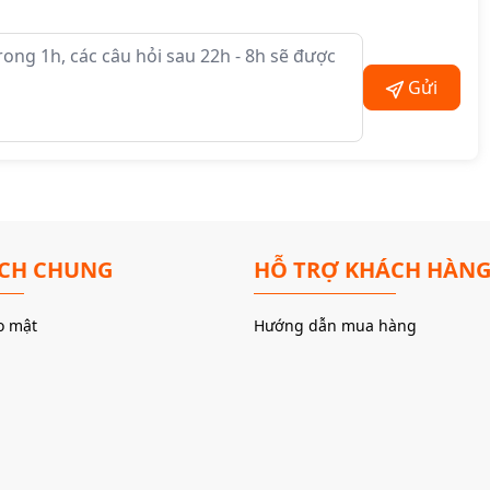
log đẳng cấp đầu bảng
Gửi
rở chính xác) với hơn 0.005% matched resistors
, kết hợp mạch
àn. Không dùng bất kỳ chip DAC thương mại nào, toàn bộ phần giải
hân rã chính xác ở dải cao.
ÁCH CHUNG
HỖ TRỢ KHÁCH HÀN
gười chơi lâu năm, kỹ tính.
o mật
Hướng dẫn mua hàng
 hơn, xử lý nhạc lossless và Hi-Res như một thiết bị analog đắt giá
oàn hai kênh tín hiệu