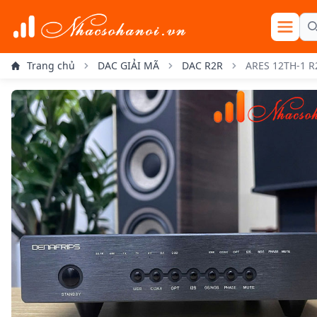
Sea
se menu
Trang chủ
DAC GIẢI MÃ
DAC R2R
ARES 12TH-1 R