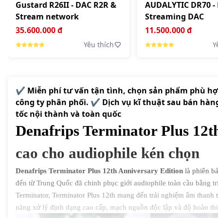
Gustard R26II - DAC R2R &
AUDALYTIC DR70 -
Stream network
Streaming DAC
35.600.000 đ
11.500.000 đ
Yêu thích
Y
✔️ Miễn phí tư vấn tận tình, chọn sản phẩm phù h
công ty phân phối. ✔️ Dịch vụ kĩ thuật sau bán hàn
tốc nội thành và toàn quốc
Denafrips Terminator Plus 12
cao cho audiophile kén chọn
Denafrips Terminator Plus 12th Anniversary Edition
là phiên b
đến từ Trung Quốc đã chinh phục giới audiophile toàn cầu bằng t
Terminator, Terminator Plus 12th mang đến trải nghiệm âm thanh t
năng xử lý định dạng cao cấp, mạch nguồn độc lập và độ hoàn thiệ