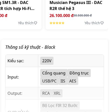
g SM1.3R - DAC
Musician Pegasus III - DAC
 tích hợp Hi-Fi
R2R thế hệ 3
r
00 đ
26.100.000 đ
30.500.000 đ
Yêu thích
Yêu thích
Thông số kỹ thuật
- Black
Kiểu sạc:
220V
Cổng quang
Đồng trục
Input:
USB/PC
IIS
AES
Output:
RCA
XRL
Bộ Lọc FIR 32 Bước