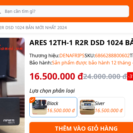
rch
2R DSD 1024 BẢN MỚI NHẤT 2024
ARES 12TH-1 R2R DSD 1024 
Thương hiệu:
DENAFRIPS
SKU:
6866288800602
T
Bảo hành:
Sản phẩm được bảo hành 12 tháng - 
16.500.000 đ
24.000.000 đ
-
Lựa chọn phân loại
Black
Siver
16.500.000 đ
16.500.000 đ
THÊM VÀO GIỎ HÀNG