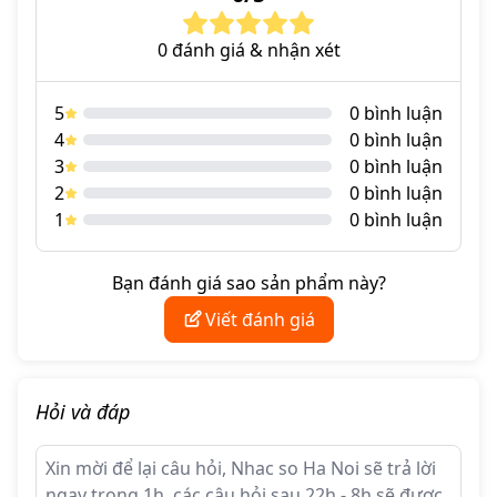
mà còn được trang bị Bluetooth 5.1 với các codec chất
lượng cao, đáp ứng nhu cầu nghe nhạc đa dạng của người
0 đánh giá & nhận xét
dùng hiện đại. Bài viết này sẽ đi sâu vào đánh giá chi tiết
Cayin MT-35MK3 , từ thiết kế, tính năng nổi bật đến chất
5
0 bình luận
lượng âm thanh và khả năng cạnh tranh trên thị trường
4
0 bình luận
3
0 bình luận
2
0 bình luận
1
0 bình luận
Bạn đánh giá sao sản phẩm này?
Viết đánh giá
Những tính năng nổi bật của Cayin MT-
Hỏi và đáp
35MK3
Cayin MT-35MK3 không chỉ là một chiếc amply đèn đơn
thuần mà còn là một tác phẩm nghệ thuật được chế tác tỉ mỉ,