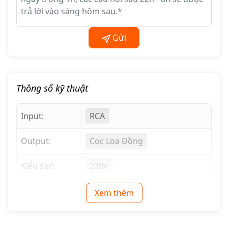
tích hợp nhiều công nghệ hiện đại để mang đến trải nghiệm
nghe nhạc tuyệt vời.
Thiết kế và chất lượng hoàn thiện
Gửi
Ngay từ cái nhìn đầu tiên, Cayin MT-35MK3 đã gây ấn
tượng với vẻ ngoài sang trọng và đậm chất cổ điển. Sản
phẩm được chế tác thủ công với hệ thống dây dẫn point-to-
point, một phương pháp kết nối truyền thống đòi hỏi sự
Thông số kỹ thuật
khéo léo và kinh nghiệm của người thợ, giúp tối ưu hóa
đường dẫn tín hiệu và giảm thiểu nhiễu. Chất lượng hoàn
Input:
RCA
thiện của amply rất cao, thể hiện sự chăm chút đến từng chi
tiết nhỏ nhất.
Output:
Cọc Loa Đồng
Amply sử dụng các linh kiện cao cấp, bao gồm biến áp xuất
âm EI băng thông rộng và biến áp nguồn hình xuyến được
Kiểu sạc:
220V
thiết kế đặc biệt. Những thành phần này đóng vai trò then
chốt trong việc tái tạo âm thanh trung thực và mạnh mẽ. Để
Xem thêm
bảo vệ người dùng khỏi nhiệt độ cao của bóng đèn, Cayin
trang bị cho MT-35MK3 một nắp bảo vệ bằng kim loại có
thể tháo rời. Thiết kế này vừa đảm bảo an toàn, đặc biệt là